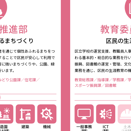
るまちづくり
区民の生
発を通じて個性あふれるまちをつ
区立学校の運営支援、教職員人
することで区民が安心して利用で
わる基本的・総合的な業務を行
害に強いまちづくりや、公園、緑
振興、図書館の運営・管理、文
行います。
業務を通じ、区民の生涯教育の
みどり公園課／住宅課／
教育総務課／指導課／学務課／
スポーツ振興課／図書館
種