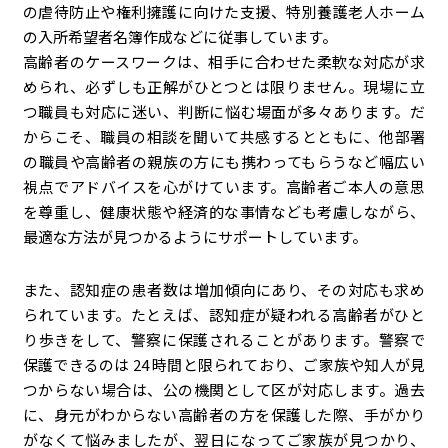
の虐待防止や権利擁護に向けた支援、特別養護老人ホーム
の入所希望者名簿作成などに従事しています。
高齢者のケースワークは、相手に合わせた柔軟な対応が求
められ、必ずしも正解がひとつとは限りません。現場に立
つ職員も対応に迷い、判断に悩む場面が多々あります。だ
からこそ、職員の相談を聞いて共感するとともに、他部署
の職員や高齢者の親族の方にも携わってもらうなど幅広い
視点でアドバイスを心がけています。高齢者ご本人の意思
を尊重し、健康状態や経済的な事情なども考慮しながら、
最適な方法が見つかるようにサポートしています。
また、認知症の患者数は増加傾向にあり、その対応も求め
られています。たとえば、認知症が疑われる高齢者がひと
り歩きをして、警察に保護されることがあります。警察で
保護できるのは 24 時間と限られており、ご家族や知人が見
つからない場合は、公の機関として区が対応します。過去
に、身元がわからない高齢者の方を保護した際、手がかり
がなくて悩みましたが、翌日になってご家族が見つかり、