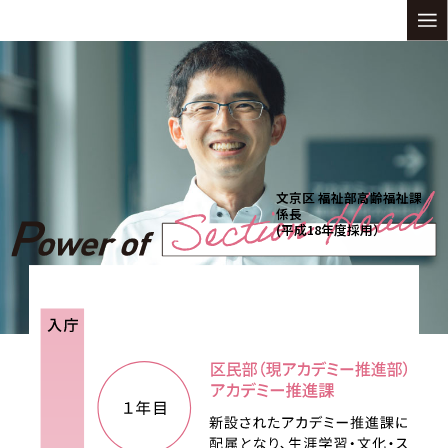
文京区 福祉部高齢福祉課
係長
(平成18年度採用）
現場で働く福祉職、保健師を支え
高齢者の心に寄り添う対応を心がけています。