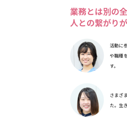
業務とは別の
人との繋がり
活動に
や職種
す。
さまざ
た。生