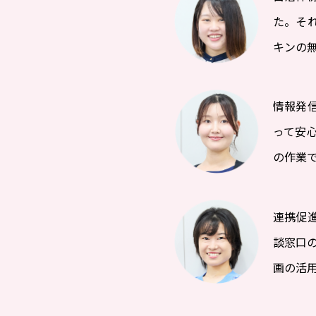
た。そ
キンの
情報発
って安
の作業
連携促
談窓口の
画の活