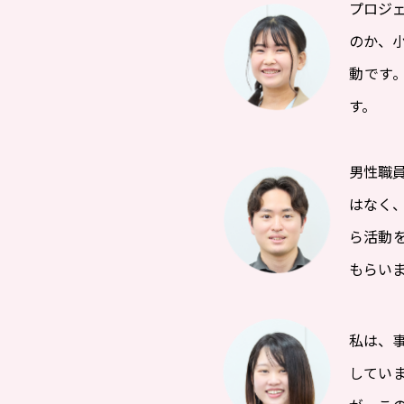
プロジ
のか、
動です
す。
男性職
はなく
ら活動
もらい
私は、
してい