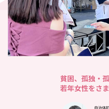
貧困、孤独・
若年女性をさ
自治体