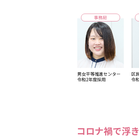
事務局
区
男女平等推進センター
令
令和2年度採用
コロナ禍で浮