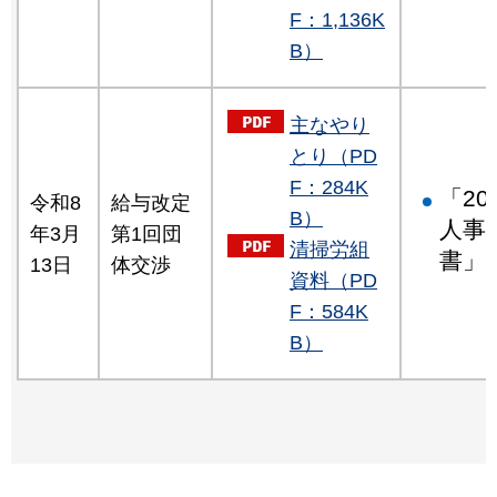
F：1,136K
B）
主なやり
とり（PD
F：284K
「2
令和8
給与改定
B）
人事
年3月
第1回団
清掃労組
書」
13日
体交渉
資料（PD
F：584K
B）