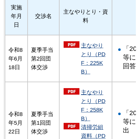
実施
主なやりとり・資
年月
交渉名
料
日
主なやり
「2
令和8
夏季手当
とり（PD
等に
年6月
第2回団
F：225K
回答
18日
体交渉
B）
主なやり
とり（PD
F：258K
「2
令和8
夏季手当
B）
等に
年5月
第1回団
清掃労組
出
22日
体交渉
資料（PD