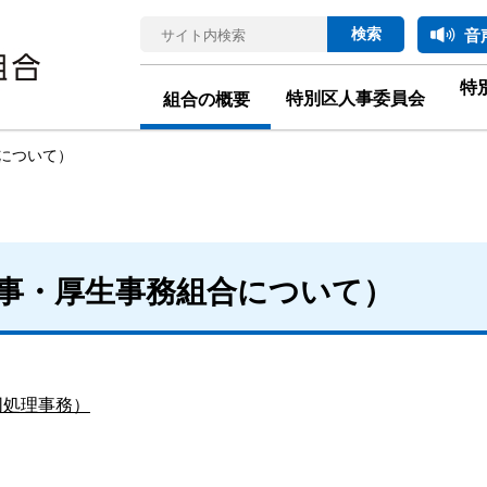
音
特
特別区人事委員会
組合の概要
について）
事・厚生事務組合について）
同処理事務）