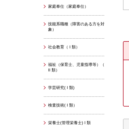
家庭奉仕（家庭奉仕）
技能系職種（障害のある方を対
象）
社会教育（ I 類）
福祉（保育士、児童指導等）（
II 類）
学芸研究( I 類)
検査技術( I 類）
栄養士(管理栄養士) I 類