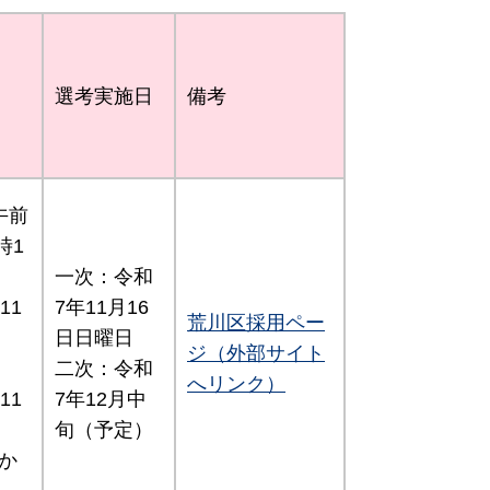
選考実施日
備考
午前
時1
一次：令和
11
7年11月16
荒川区採用ペー
日日曜日
ジ（外部サイト
二次：令和
へリンク）
11
7年12月中
旬（予定）
か