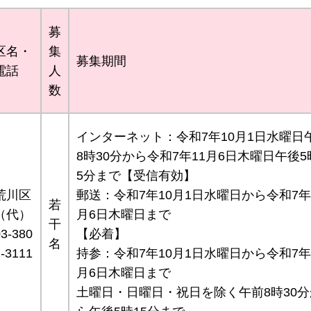
募
区名・
集
募集期間
電話
人
数
インターネット：令和7年10月1日水曜日
8時30分から令和7年11月6日木曜日午後5
5分まで【受信有効】
荒川区
郵送：令和7年10月1日水曜日から令和7年
若
（代）
月6日木曜日まで
干
03-380
【必着】
名
2-3111
持参：令和7年10月1日水曜日から令和7年
月6日木曜日まで
土曜日・日曜日・祝日を除く午前8時30分