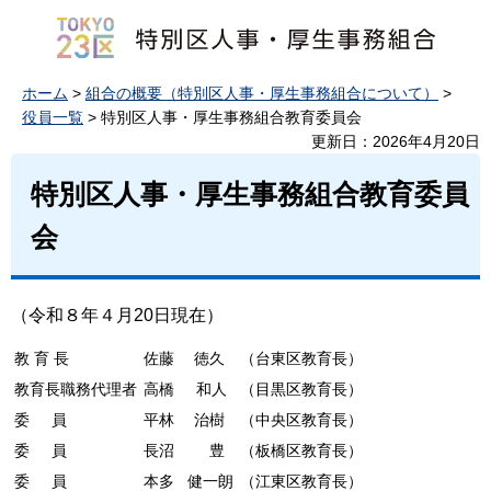
ホーム
>
組合の概要（特別区人事・厚生事務組合について）
>
役員一覧
> 特別区人事・厚生事務組合教育委員会
更新日：2026年4月20日
特別区人事・厚生事務組合教育委員
会
（令和８年４月20日現在）
教 育 長
佐藤 徳久
（台東区教育長）
教育長職務代理者
高橋 和人
（目黒区教育長）
委 員
平林 治樹
（中央区教育長）
委 員
長沼 豊
（板橋区教育長）
委 員
本多 健一朗
（江東区教育長）