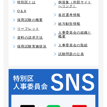
特別区とは
例規集（外部サイト
へリンク）
Q＆A
各区選考情報
採用試験の概要
給与勧告情報
リーフレット
人事委員会の組織と
概要
資料の請求方法
人事委員会の取組
採用試験実施状況
試験問題の公表