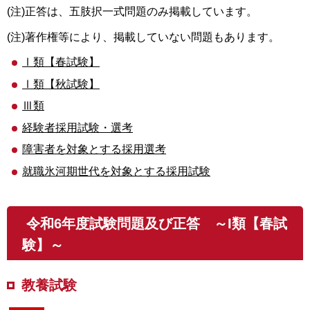
(注)正答は、五肢択一式問題のみ掲載しています。
(注)著作権等により、掲載していない問題もあります。
Ⅰ類【春試験】
Ⅰ類【秋試験】
Ⅲ類
経験者採用試験・選考
障害者を対象とする採用選考
就職氷河期世代を対象とする採用試験
令和6年度試験問題及び正答 ～I類【春試
験】～
教養試験