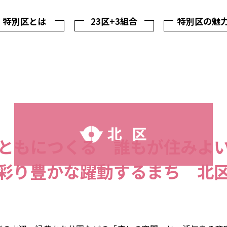
特別区とは
23区+3組合
特別区の魅
ともにつくる 誰もが住みよ
彩り豊かな躍動するまち 北