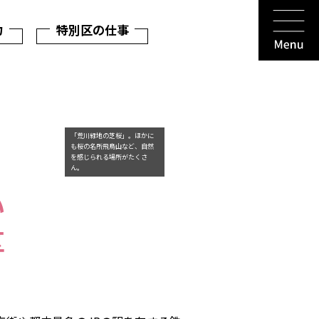
力
特別区の仕事
「荒川緑地の芝桜」。ほかに
も桜の名所飛鳥山など、自然
を感じられる場所がたくさ
ん。
い
区