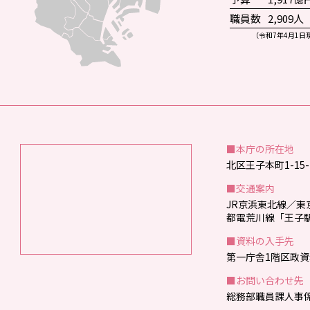
職員数
2,909人
（令和7年4月1日
■本庁の所在地
北区王子本町1-15-
■交通案内
JR京浜東北線／
都電荒川線「王子
■資料の入手先
第一庁舎1階区政
■お問い合わせ先
総務部職員課人事係 T