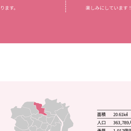
ります。
楽しみにしています
面積
20.61㎢
人口
363,789
予算
1,917億