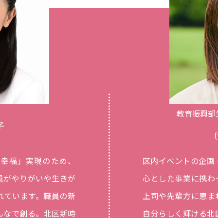
教育振興部
子
の幸福」実現のため、
区内イベントの企画
員がやりがいや生きが
心とした事業に携わ
れています。職員の新
上司や先輩方に恵ま
んなで創る。北区新時
自分らしく輝ける北