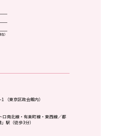
円
現在）
-1 （東京区政会館内）
メトロ南北線・有楽町線・東西線／都
橋」駅（徒歩3分）