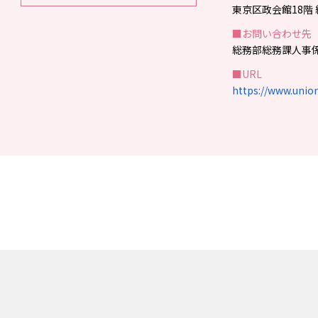
東京区政会館18階
■お問い合わせ先
総務部総務課人事係 T
■URL
https://www.union.