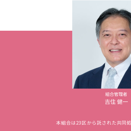
組合管理者
吉住 健一
本組合は23区から託された共同