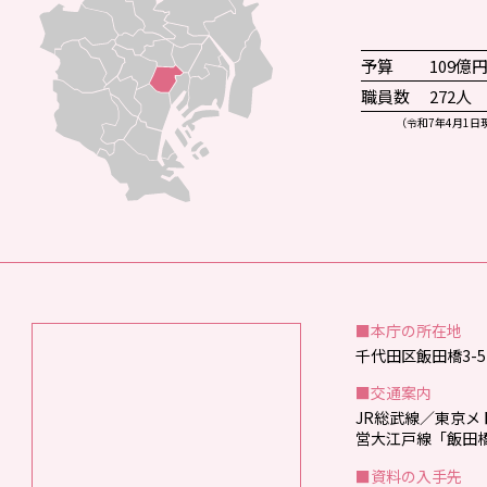
予算
109億
職員数
272人
（令和7年4月1日
■本庁の所在地
千代田区飯田橋3-5
■交通案内
JR総武線／東京
営大江戸線「飯田
■資料の入手先