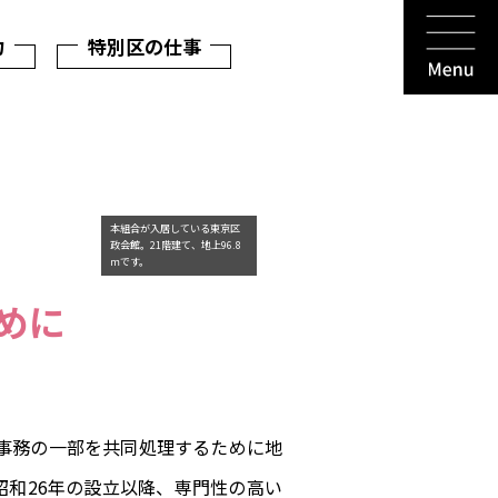
力
特別区の仕事
本組合が入居している東京区
政会館。21階建て、地上96.8
ｍです。
めに
の事務の一部を共同処理するために地
昭和26年の設立以降、専門性の高い