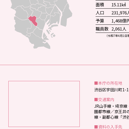
面積
15.11㎢
人口
231,976
予算
1,468億
職員数
2,061人
（令和7年4月1日
■本庁の所在地
渋谷区宇田川町1-1
■交通案内
JR山手線・埼京
園都市線／京王井
線・副都心線「渋谷
■資料の入手先