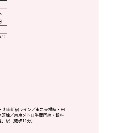
人
円
現在）
線・湘南新宿ライン／東急東横線・田
の頭線／東京メトロ半蔵門線・銀座
」駅（徒歩11分）