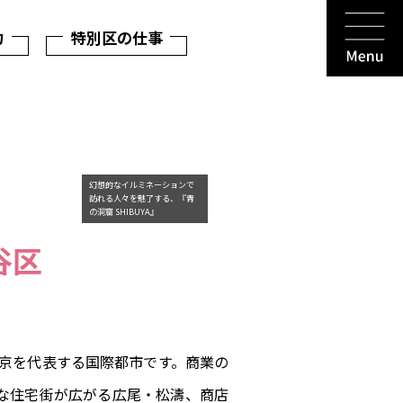
力
特別区の仕事
幻想的なイルミネーションで
訪れる人々を魅了する、『青
の洞窟 SHIBUYA』
谷区
東京を代表する国際都市です。商業の
な住宅街が広がる広尾・松濤、商店