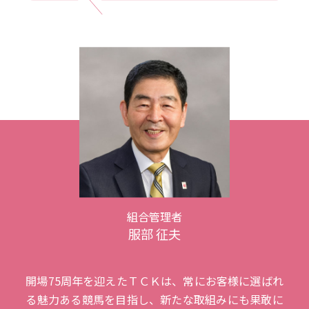
組合管理者
服部 征夫
開場75周年を迎えたＴＣＫは、常にお客様に選ばれ
る魅力ある競馬を目指し、新たな取組みにも果敢に