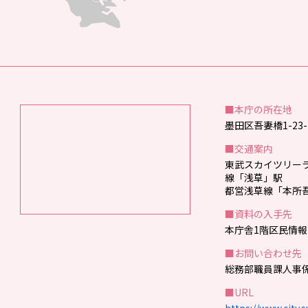
■本庁の所在地
墨田区吾妻橋1-23-
■交通案内
東武スカイツリー
線「浅草」駅
都営浅草線「本所
■資料の入手先
本庁舎1階区民情
■お問い合わせ先
総務部職員課人事係 T
■URL