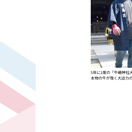
5年に1度の「牛嶋神社
本物の牛が曳く大迫力