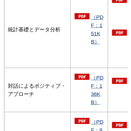
（PD
F：1
統計基礎とデータ分析
51K
B）
（PD
対話によるポジティブ・
F：1
アプローチ
36K
B）
（PD
F：9