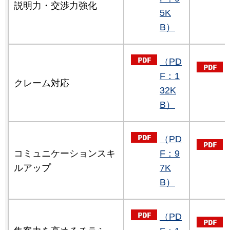
説明力・交渉力強化
5K
B）
（PD
F：1
クレーム対応
32K
B）
（PD
コミュニケーションスキ
F：9
ルアップ
7K
B）
（PD