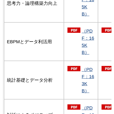
思考力・論理構築力向上
5K
B）
（PD
F：16
EBPMとデータ利活用
5K
B）
（PD
F：16
統計基礎とデータ分析
3K
B）
（PD