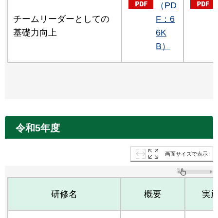
（PD
チームリーダーとしての
F：6
基礎力向上
6K
B）
令和5年度
画面サイズで表示
研修名
概要
実