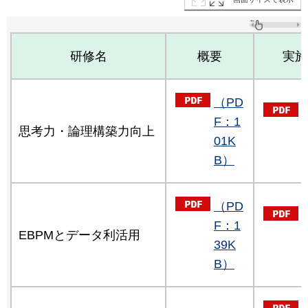
研修名
概要
実施
（PD
F：1
思考力・論理構築力向上
01K
B）
（PD
F：1
EBPMとデータ利活用
39K
B）