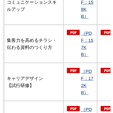
コミュニケーションスキ
F：15
ルアップ
8K
B）
（PD
集客力を高めるチラシ・
F：15
伝わる資料のつくり方
7K
B）
（PD
キャリアデザイン
F：17
【試行研修】
2K
B）
（PD