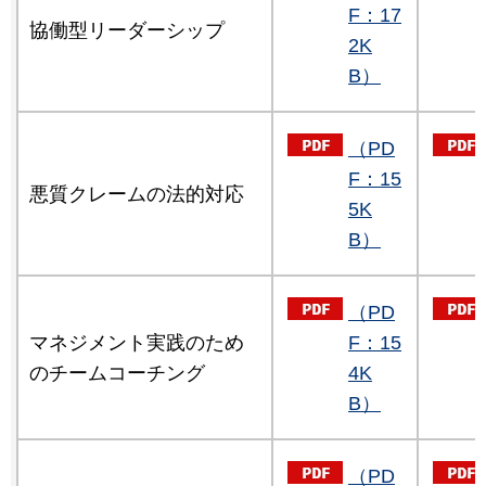
F：17
協働型リーダーシップ
2K
B）
（PD
F：15
悪質クレームの法的対応
5K
B）
（PD
マネジメント実践のため
F：15
のチームコーチング
4K
B）
（PD