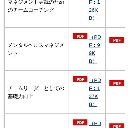
マネジメント実践のため
F：1
のチームコーチング
26K
B）
（PD
メンタルヘルスマネジメ
F：9
ント
9K
B）
（PD
チームリーダーとしての
F：1
基礎力向上
37K
B）
（PD