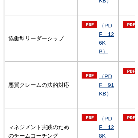
KB）
（PD
F：12
協働型リーダーシップ
6K
B）
（PD
悪質クレームの法的対応
F：91
KB）
（PD
マネジメント実践のため
F：12
のチームコーチング
8K