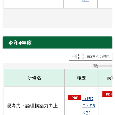
令和4年度
画面サイズで表示
研修名
概要
実
（PD
思考力・論理構築力向上
F：96
KB）