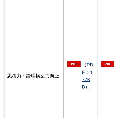
（PD
F：4
思考力・論理構築力向上
77K
B）