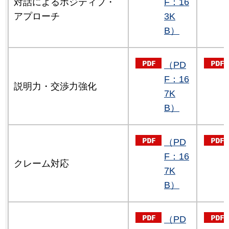
対話によるポジティブ・
F：16
アプローチ
3K
B）
（PD
F：16
説明力・交渉力強化
7K
B）
（PD
F：16
クレーム対応
7K
B）
（PD