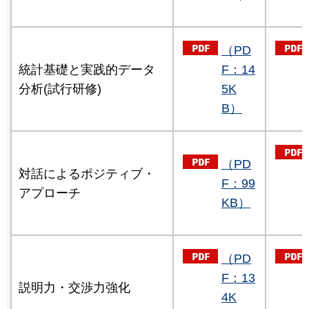
（PD
統計基礎と実践的データ
F：14
分析(試行研修)
5K
B）
（PD
対話によるポジティブ・
F：99
アプローチ
KB）
（PD
F：13
説明力・交渉力強化
4K