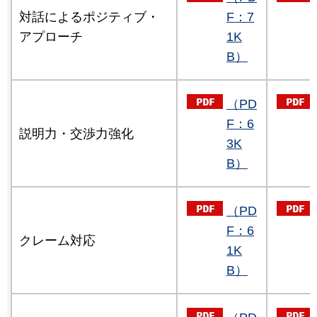
対話によるポジティブ・
F：7
アプローチ
1K
B）
（PD
F：6
説明力・交渉力強化
3K
B）
（PD
F：6
クレーム対応
1K
B）