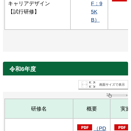
キャリアデザイン
F：9
【試行研修】
5K
B）
令和6年度
画面サイズで表示
研修名
概要
実施
（PD