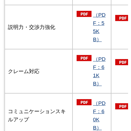
（PD
F：5
説明力・交渉力強化
5K
B）
（PD
F：6
クレーム対応
1K
B）
（PD
コミュニケーションスキ
F：6
ルアップ
0K
B）