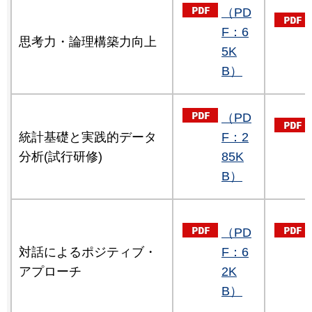
（PD
F：6
思考力・論理構築力向上
5K
B）
（PD
統計基礎と実践的データ
F：2
分析(試行研修)
85K
B）
（PD
対話によるポジティブ・
F：6
アプローチ
2K
B）