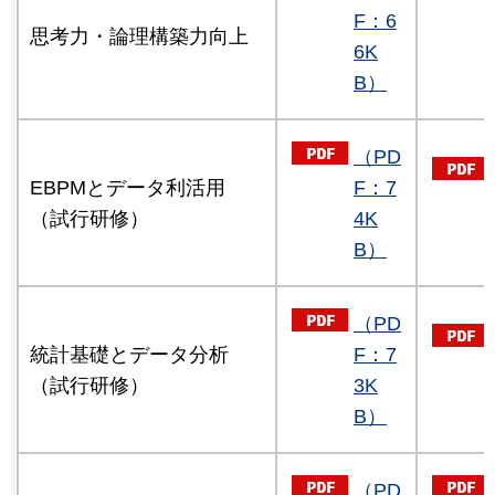
F：6
思考力・論理構築力向上
6K
B）
（PD
EBPMとデータ利活用
F：7
（試行研修）
4K
B）
（PD
統計基礎とデータ分析
F：7
（試行研修）
3K
B）
（PD