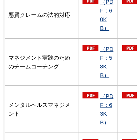
（PD
F：6
悪質クレームの法的対応
0K
B）
（PD
マネジメント実践のため
F：5
のチームコーチング
8K
B）
（PD
メンタルヘルスマネジメ
F：6
ント
3K
B）