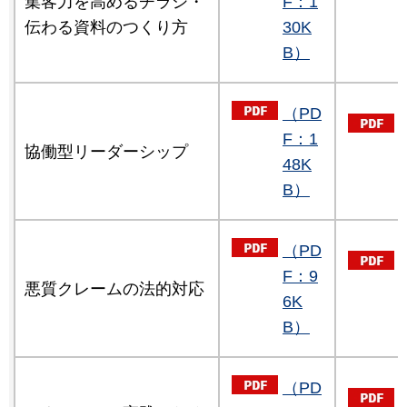
集客力を高めるチラシ・
F：1
伝わる資料のつくり方
30K
B）
（PD
F：1
協働型リーダーシップ
48K
B）
（PD
F：9
悪質クレームの法的対応
6K
B）
（PD