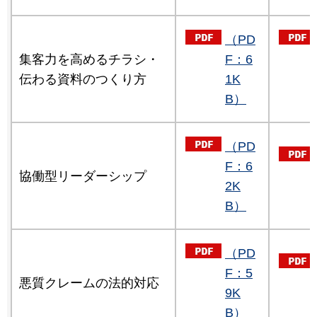
（PD
集客力を高めるチラシ・
F：6
伝わる資料のつくり方
1K
B）
（PD
F：6
協働型リーダーシップ
2K
B）
（PD
F：5
悪質クレームの法的対応
9K
B）