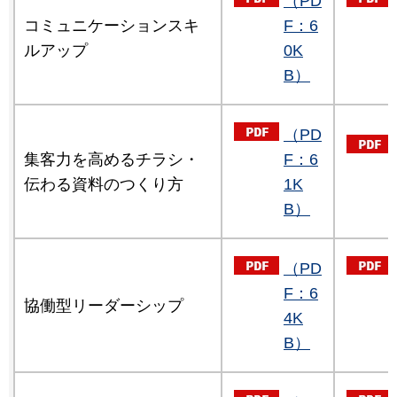
（PD
コミュニケーションスキ
F：6
ルアップ
0K
B）
（PD
集客力を高めるチラシ・
F：6
伝わる資料のつくり方
1K
B）
（PD
F：6
協働型リーダーシップ
4K
B）