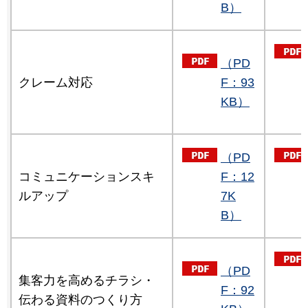
B）
（PD
クレーム対応
F：93
KB）
（PD
コミュニケーションスキ
F：12
ルアップ
7K
B）
（PD
集客力を高めるチラシ・
F：92
伝わる資料のつくり方