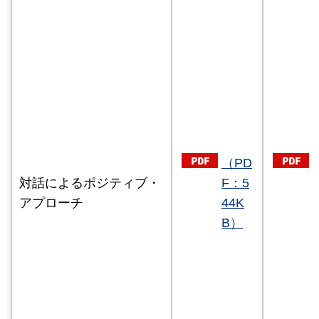
（PD
対話によるポジティブ・
F：5
アプローチ
44K
B）